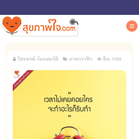
ปิยะพงษ์ ก้อนสมบัติ
ภาพกราฟิก
ฮิต: 1788