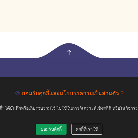
empty
COPYRIGHT ©2019 สุขภาพใจ.com สงวนลิขสิทธิ์.
🍪
ยอมรับคุกกี้และนโยบายความเป็นส่วนตัว ?
้” ได้บันทึกหรือเก็บรวบรวมไว้ ไปใช้ในการวิเคราะห์เชิงสถิติ หรือในกิจกร
ยอมรับคุ้กกี้
คุกกี้ที่เราใช้