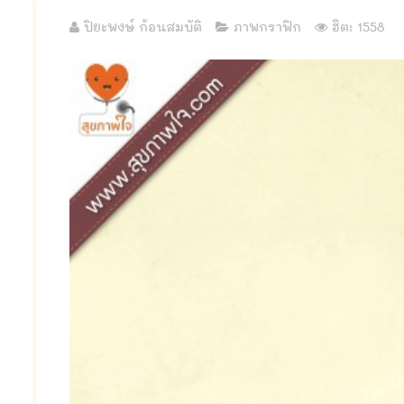
ปิยะพงษ์ ก้อนสมบัติ
ภาพกราฟิก
ฮิต: 1558