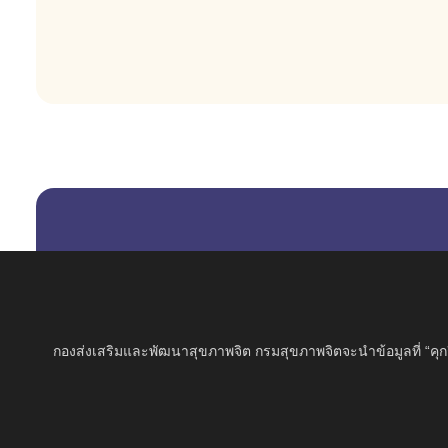
กองส่งเสริมและพัฒนาสุขภาพจิต กรมสุขภาพจิตจะนำข้อมูลที่ “คุกกี