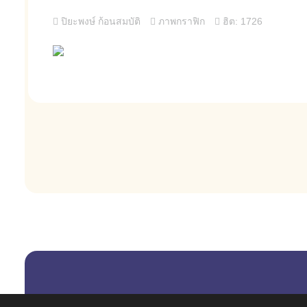
ปิยะพงษ์ ก้อนสมบัติ
ภาพกราฟิก
ฮิต: 1726