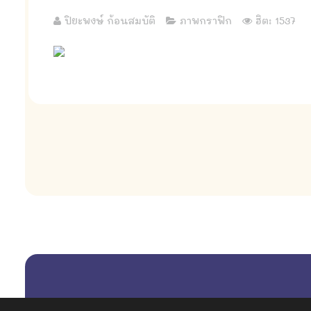
ปิยะพงษ์ ก้อนสมบัติ
ภาพกราฟิก
ฮิต: 1537