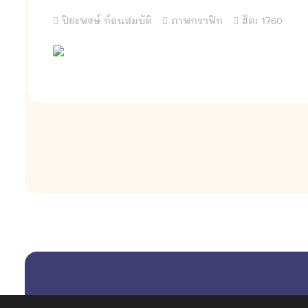
ปิยะพงษ์ ก้อนสมบัติ
ภาพกราฟิก
ฮิต: 1760