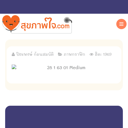
ปิยะพงษ์ ก้อนสมบัติ
ภาพกราฟิก
ฮิต: 1969
empty