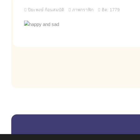
ปิยะพงษ์ ก้อนสมบัติ
ภาพกราฟิก
ฮิต: 1779