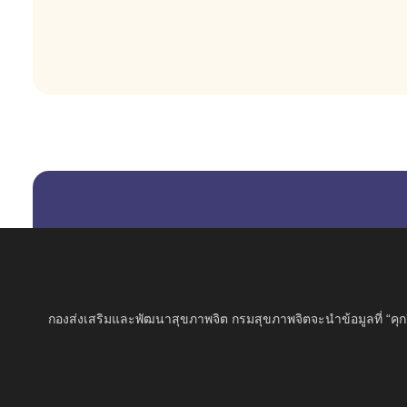
กองส่งเสริมและพัฒนาสุขภาพจิต กรมสุขภาพจิตจะนำข้อมูลที่ “คุกกี