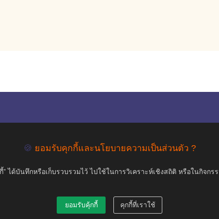
empty
COPYRIGHT ©2019 สุขภาพใจ.com สงวนลิขสิทธิ์.
🍪
ยอมรับคุกกี้และนโยบายความเป็นส่วนตัว ?
้” ได้บันทึกหรือเก็บรวบรวมไว้ ไปใช้ในการวิเคราะห์เชิงสถิติ หรือในกิจกร
ยอมรับคุ้กกี้
คุกกี้ที่เราใช้