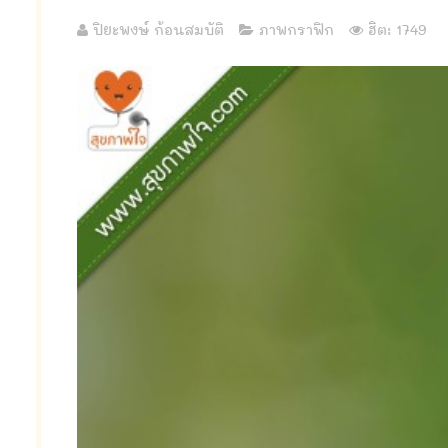
ปิยะพงษ์ ก้อนสมบัติ
ภาพกราฟิก
ฮิต: 1749