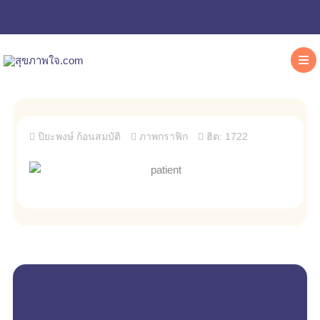
ปิยะพงษ์ ก้อนสมบัติ
ภาพกราฟิก
ฮิต: 1722
empty