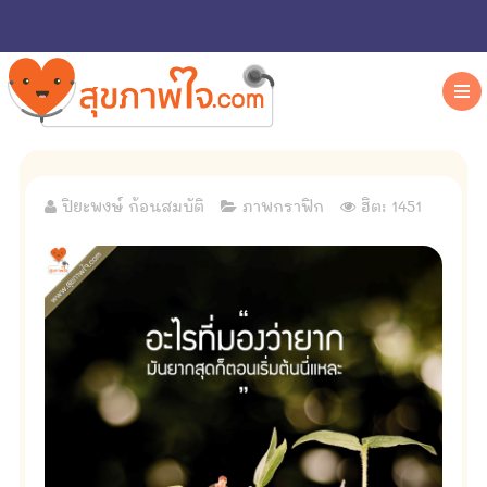
ปิยะพงษ์ ก้อนสมบัติ
ภาพกราฟิก
ฮิต: 1451