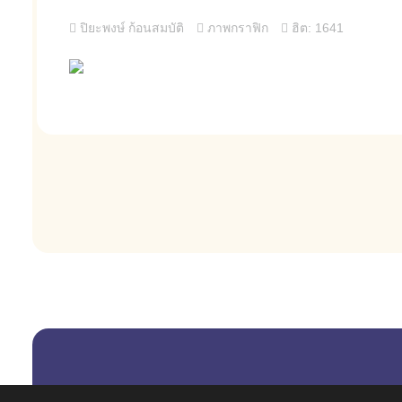
ปิยะพงษ์ ก้อนสมบัติ
ภาพกราฟิก
ฮิต: 1641