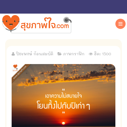
ปิยะพงษ์ ก้อนสมบัติ
ภาพกราฟิก
ฮิต: 1500