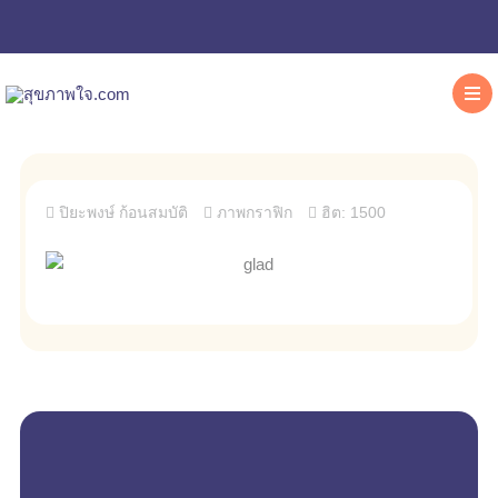
ปิยะพงษ์ ก้อนสมบัติ
ภาพกราฟิก
ฮิต: 1500
empty