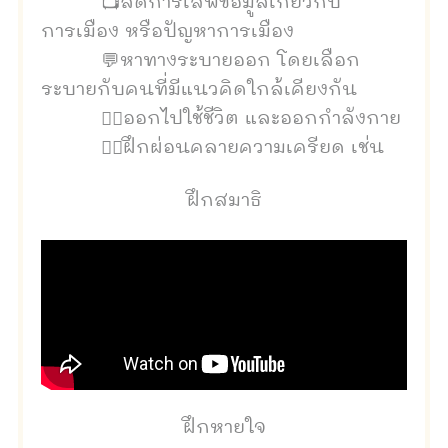
📺ลดการเสพข้อมูลเกี่ยวกับ
การเมือง หรือปัญหาการเมือง
💬หาทางระบายออก โดยเลือก
ระบายกับคนที่มีแนวคิดใกล้เคียงกัน
🚶‍♀️ออกไปใช้ชีวิต และออกกำลังกาย
🤦‍♀️ฝึกผ่อนคลายความเครียด เช่น
ฝึกสมาธิ
ฝึกหายใจ