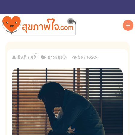
สันติ แซ่ลี้
สาระสุขใจ
ฮิต: 10204