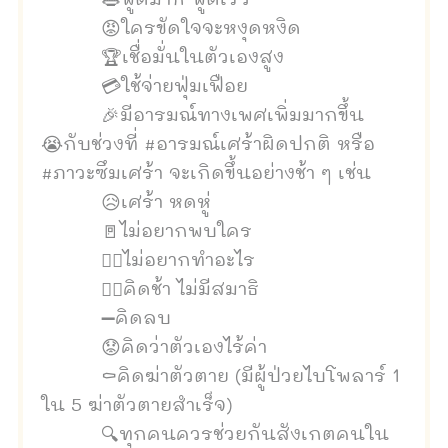
👄พูดมาก พูดเร็ว
😡ใครขัดใจจะหงุดหงิด
🏆เชื่อมั่นในตัวเองสูง
💳ใช้จ่ายฟุ่มเฟือย
🎉มีอารมณ์ทางเพศเพิ่มมากขึ้น
😭กับช่วงที่ #อารมณ์เศร้าผิดปกติ หรือ
#ภาวะซึมเศร้า จะเกิดขึ้นอย่างช้า ๆ เช่น
😥เศร้า หดหู่
🚪ไม่อยากพบใคร
🙅‍♀️ไม่อยากทำอะไร
🤦‍♂️คิดช้า ไม่มีสมาธิ
➖คิดลบ
😟คิดว่าตัวเองไร้ค่า
⚰คิดฆ่าตัวตาย (มีผู้ป่วยไบโพลาร์ 1
ใน 5 ฆ่าตัวตายสำเร็จ)
🔍ทุกคนควรช่วยกันสังเกตคนใน