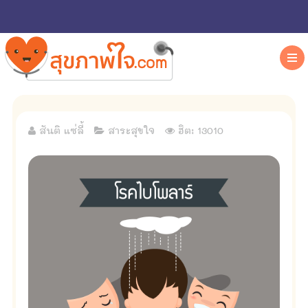
สันติ แซ่ลี้
สาระสุขใจ
ฮิต: 13010