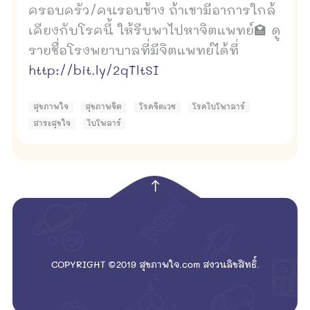
ครอบครัว/คนรอบข้าง ถ้าเขามีอาการใกล้
เคียงกับโรคนี้ ให้รีบพาไปหาจิตแพทย์🏩 ดู
รายชื่อโรงพยาบาลที่มีจิตแพทย์ได้ที่
http://bit.ly/2qTltSI
สุขภาพใจ
สุขภาพจิต
โรคจิตเวช
โรคไบโพาลาร์
สาระสุขใจ
ไบโพลาร์
empty
COPYRIGHT ©2019 สุขภาพใจ.com สงวนลิขสิทธิ์.