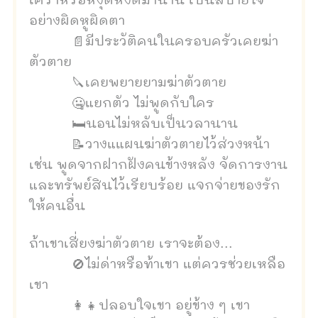
เศร้าหรือหงุดหงิดมานาน เป็นสบายใจ
อย่างผิดหูผิดตา
📄มีประวัติคนในครอบครัวเคยฆ่า
ตัวตาย
🔪เคยพยายยามฆ่าตัวตาย
🤐แยกตัว ไม่พูดกับใคร
🛏นอนไม่หลับเป็นวลานาน
📝วางแแผนฆ่าตัวตายไว้ส่วงหน้า
เช่น พูดจากฝากฝังคนข้างหลัง จัดการงาน
และทรัพย์สินไว้เรียบร้อย
แจกจ่ายของรัก
ให้คนอื่น
ถ้าเขาเสี่ยงฆ่าตัวตาย เราจะต้อง...
🚫ไม่ด่าหรือท้าเขา แต่ควรช่วยเหลือ
เขา
👩‍👧ปลอบใจเขา อยู่ข้าง ๆ เขา