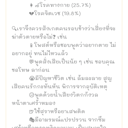
👩‍🦽โรคทางกาย (25.7%)
💔โรคจิตเวช (19.8%)
🔍เราจึงควรสังเกตคนรอบข้างว่าเสี่ยงที่จะ
ฆ่าตัวตายหรือไม่❓ เช่น
📱โพสต์หรือชอบพูดว่าอยากตาย ไม่
อยากอยู่ ทนไม่ไหวแล้ว
💬พูดสั่งเสียเป็นนัย ๆ เช่น ขอบคุณ
ขอโทษ ลาก่อน
😭มีปัญหาชีวิต เช่น ล้มละลาย สูญ
เสียคนรักกะทันหัน พิการจากอุบัติเหตุ
😥พูดด้วยน้ำเสียงวิตกกังวล
หน้าตาเศร้าหมอง
🍺ใช้สุราหรือยาเสพติด
🎭มีอามรมณ์แปรปรวน จากซึม