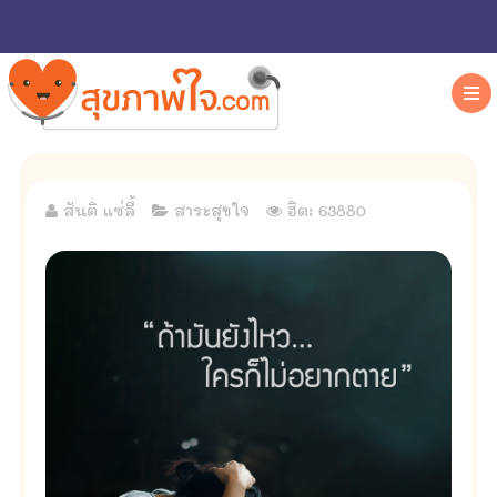
สันติ แซ่ลี้
สาระสุขใจ
ฮิต: 63880