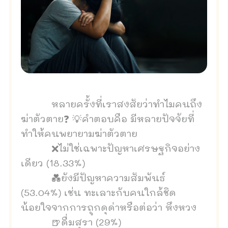
หลายครั้งที่เราสงสัยว่าทำไมคนถึง
ฆ่าตัวตาย❓
💡คำตอบคือ มีหลายปัจจัยที่
ทำให้คนพยายามฆ่าตัวตาย
❌ไม่ใช่เฉพาะปัญหาเศรษฐกิจอย่าง
เดียว (18.33%)
💑ยังมีปัญหาความสัมพันธ์
(53.04%) เช่น ทะเลาะกับคนใกล้ชิด
น้อยใจจากการถูกดุด่าหรือต่อว่า หึงหวง
🍺ดื่มสุรา (29%)