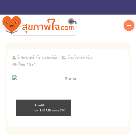
ปิยะพงษ์ ก้อนสมบัติ
อินโฟกราฟิก
ฮิต: 1871
3new60
1.83 MB
JPG
Size:
Format: