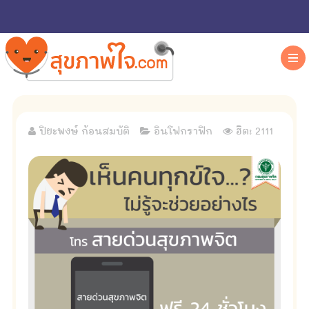
ปิยะพงษ์ ก้อนสมบัติ
อินโฟกราฟิก
ฮิต: 2111