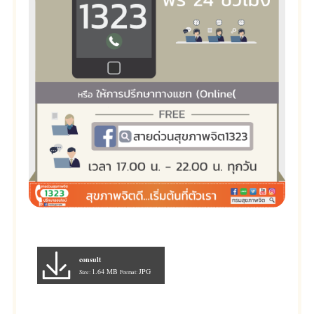
consult
1.64 MB
JPG
Size:
Format: