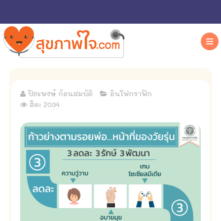
ปิยะพงษ์ ก้อนสมบัติ
อินโฟกราฟิก
ฮิต: 2034