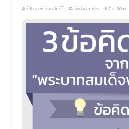
ปิยะพงษ์ ก้อนสมบัติ
อินโฟกราฟิก
ฮิต: 2048