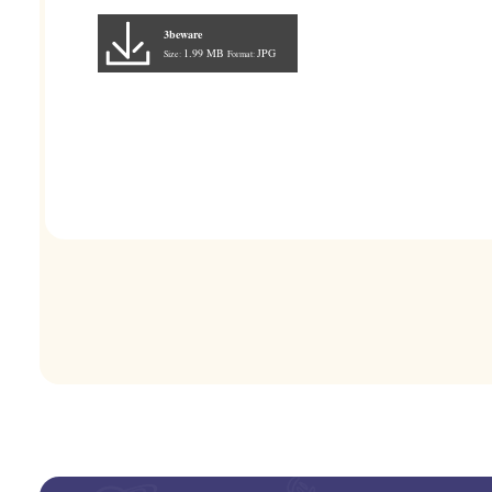
3beware
1.99 MB
JPG
Size:
Format: