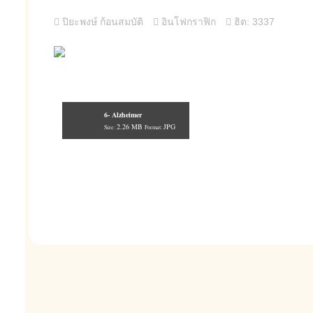
ปิยะพงษ์ ก้อนสมบัติ
อินโฟกราฟิก
ฮิต: 3337
6- Alzheimer
2.26 MB
JPG
Size:
Format: