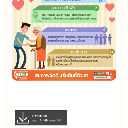
5 Songkran
1.54 MB
JPG
Size:
Format: