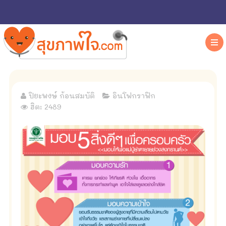
ปิยะพงษ์ ก้อนสมบัติ
อินโฟกราฟิก
ฮิต: 2489