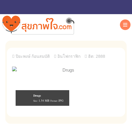
ปิยะพงษ์ ก้อนสมบัติ
อินโฟกราฟิก
ฮิต: 2888
Drugs
1.54 MB
JPG
Size:
Format: