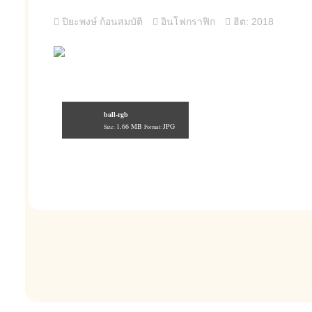
ปิยะพงษ์ ก้อนสมบัติ
อินโฟกราฟิก
ฮิต: 2018
ball-rgb
1.66 MB
JPG
Size:
Format: