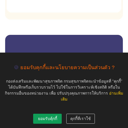
empty
COPYRIGHT ©2019 สุขภาพใจ.com สงวนลิขสิทธิ์.
🍪
ยอมรับคุกกี้และนโยบายความเป็นส่วนตัว ?
กองส่งเสริมและพัฒนาสุขภาพจิต กรมสุขภาพจิตจะนำข้อมูลที่ “คุกกี้”
ได้บันทึกหรือเก็บรวบรวมไว้ ไปใช้ในการวิเคราะห์เชิงสถิติ หรือใน
กิจกรรมอื่นของหน่วยงาน เพื่อ ปรับปรุงคุณภาพการให้บริการ
อ่านเพิ่ม
เติม
ยอมรับคุ้กกี้
คุกกี้ที่เราใช้