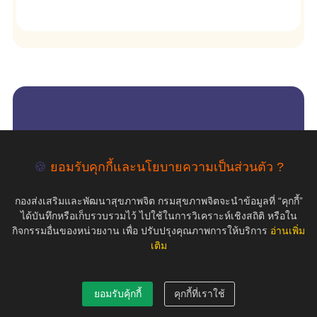
empty
COPYRIGHT ©2019 สุขภาพใจ.com สงวนลิขสิทธิ์.
🍪
ยอมรับคุกกี้และนโยบายความเป็นส่วนตัว ?
กองส่งเสริมและพัฒนาสุขภาพจิต กรมสุขภาพจิตจะนำข้อมูลที่ “คุกกี้”
ได้บันทึกหรือเก็บรวบรวมไว้ ไปใช้ในการวิเคราะห์เชิงสถิติ หรือใน
กิจกรรมอื่นของหน่วยงาน เพื่อ ปรับปรุงคุณภาพการให้บริการ
อ่านเพิ่ม
เติม
ยอมรับคุ้กกี้
คุกกี้ที่เราใช้