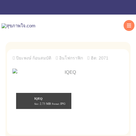
ปิยะพงษ์ ก้อนสมบัติ
อินโฟกราฟิก
ฮิต: 2071
IQEQ
2.73 MB
JPG
Size:
Format: