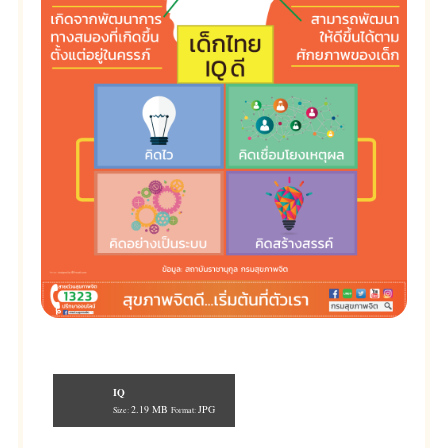
IQ
2.19 MB
JPG
Size:
Format: