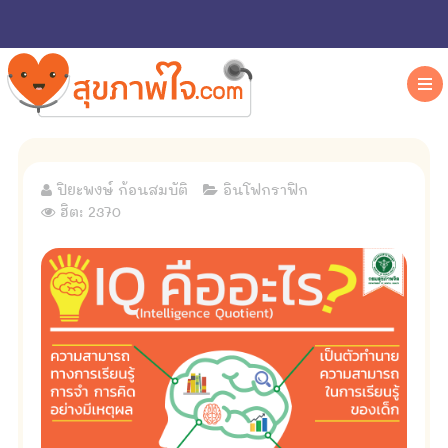
ปิยะพงษ์ ก้อนสมบัติ
อินโฟกราฟิก
ฮิต: 2370