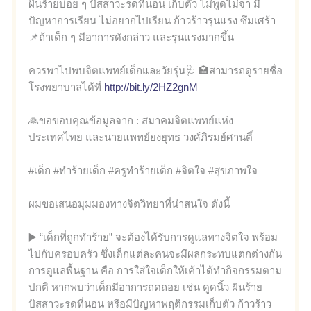
ฝันร้ายบ่อย ๆ ปัสสาวะรดที่นอน เก็บตัว ไม่พูดไม่จา มี
ปัญหาการเรียน ไม่อยากไปเรียน ก้าวร้าวรุนแรง ซึมเศร้า
📌ถ้าเด็ก ๆ มีอาการดังกล่าว และรุนแรงมากขึ้น
ควรพาไปพบจิตแพทย์เด็กและวัยรุ่น🩺 🏩สามารถดูรายชื่อ
โรงพยาบาลได้ที่
http://bit.ly/2HZ2gnM
🙏ขอขอบคุณข้อมูลจาก : สมาคมจิตแพทย์แห่ง
ประเทศไทย และนายแพทย์ยงยุทธ วงศ์ภิรมย์ศานติ์
#เด็ก #ทำร้ายเด็ก #ครูทำร้ายเด็ก #จิตใจ #สุขภาพใจ
ผมขอเสนอมุมมองทางจิตวิทยาที่น่าสนใจ ดังนี้
▶️ “เด็กที่ถูกทำร้าย” จะต้องได้รับการดูแลทางจิตใจ พร้อม
ไปกับครอบครัว ซึ่งเด็กแต่ละคนจะมีผลกระทบแตกต่างกัน
การดูแลพื้นฐาน คือ การใส่ใจเด็กให้เค้าได้ทำกิจกรรมตาม
ปกติ หากพบว่าเด็กมีอาการถดถอย เช่น ดูดนิ้ว ฝันร้าย
ปัสสาวะรดที่นอน หรือมีปัญหาพฤติกรรมเก็บตัว ก้าวร้าว