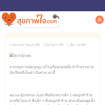
ปิยะพงษ์ ก้อนสมบัติ
อินโฟกราฟิก
ฮิต: 14786
จากเหตุการณ์ครูอนุบาลโรงเรียนแห่งหนึ่ง ทำร้ายร่างกาย
นักเรียนที่เป็นข่าวในช่วงเวลานี้
พ่อ แม่ ผู้ปกครอง 🔍อย่าลืมสังเกตว่าเด็ก ๆ เคยถูกทำร้าย
มาหรือไม่นะ⁉ ซึ่งเด็ก ๆ ที่เคยถูกทำร้าย มักจะมีนอนดูดนิ้ว