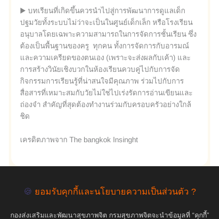
▶️ บทเรียนที่เกิดขึ้นควรนำไปสู่การพัฒนาการดูแลเด็ก
ปฐมวัยทั้งระบบไม่ว่าจะเป็นในศูนย์เด็กเล็ก หรือโรงเรียน
อนุบาลโดยเฉพาะความสามารถในการจัดการชั้นเรียน ซึ่ง
ต้องเป็นพื้นฐานของครู ทุกคน ทั้งการจัดการกับอารมณ์
และความเครียดของตนเอง (เพราะจะส่งผลกับเค้า) และ
การสร้างวินัยเชิงบวกในห้องเรียนควบคู่ไปกับการจัด
กิจกรรมการเรียนรู้ที่น่าสนใจมีคุณภาพ ร่วมไปกับการ
สื่อสารที่เหมาะสมกับวัยไม่ใช่ไปเร่งรัดการอ่านเขียนและ
ถ่องจำ สำคัญที่สุดต้องทำงานร่วมกับครอบครัวอย่างใกล้
ชิด
เครดิตภาพจาก The bangkok Insinght
🍪
ยอมรับคุกกี้และนโยบายความเป็นส่วนตัว ?
empty
กองส่งเสริมและพัฒนาสุขภาพจิต กรมสุขภาพจิตจะนำข้อมูลที่ “คุกกี้”