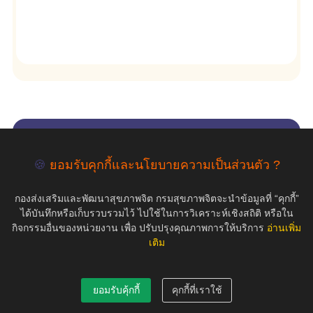
empty
🍪
ยอมรับคุกกี้และนโยบายความเป็นส่วนตัว ?
COPYRIGHT ©2019 สุขภาพใจ.com สงวนลิขสิทธิ์.
กองส่งเสริมและพัฒนาสุขภาพจิต กรมสุขภาพจิตจะนำข้อมูลที่ “คุกกี้”
ได้บันทึกหรือเก็บรวบรวมไว้ ไปใช้ในการวิเคราะห์เชิงสถิติ หรือใน
กิจกรรมอื่นของหน่วยงาน เพื่อ ปรับปรุงคุณภาพการให้บริการ
อ่านเพิ่ม
เติม
ยอมรับคุ้กกี้
คุกกี้ที่เราใช้