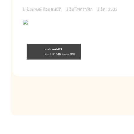
ปิยะพงษ์ ก้อนสมบัติ
อินโฟกราฟิก
ฮิต: 3533
work covid19
1.86 MB
JPG
Size:
Format: