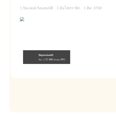
ปิยะพงษ์ ก้อนสมบัติ
อินโฟกราฟิก
ฮิต: 3758
Depression02
1.52 MB
JPG
Size:
Format: