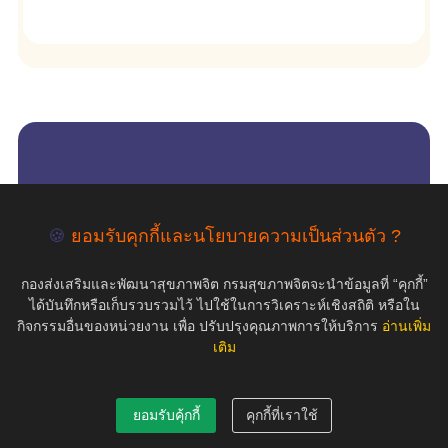
empty
COPYRIGHT ©2019 สุขภาพใจ.com สงวนลิขสิทธิ์.
🍪
ยอมรับคุกกี้และนโยบายความเป็นส่วนตัว ?
กองส่งเสริมและพัฒนาสุขภาพจิต กรมสุขภาพจิตจะนำข้อมูลที่ “คุกกี้”
ได้บันทึกหรือเก็บรวบรวมไว้ ไปใช้ในการวิเคราะห์เชิงสถิติ หรือใน
กิจกรรมอื่นของหน่วยงาน เพื่อ ปรับปรุงคุณภาพการให้บริการ
อ่านเพิ่ม
เติม
ยอมรับคุ้กกี้
คุกกี้ที่เราใช้