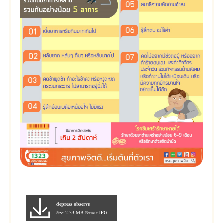
depress observe
2.33 MB
JPG
Size:
Format: