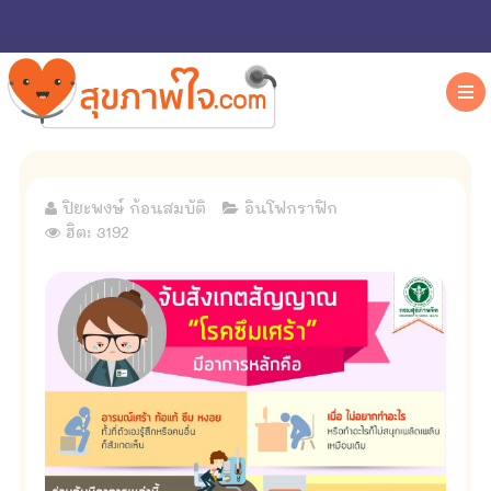
ปิยะพงษ์ ก้อนสมบัติ
อินโฟกราฟิก
ฮิต: 3192