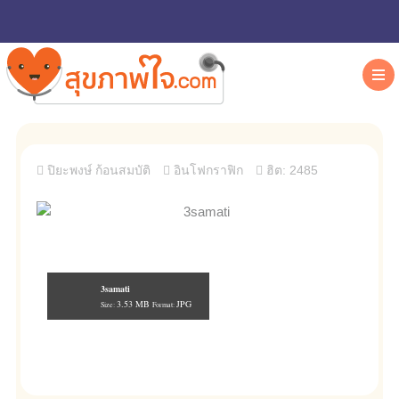
ปิยะพงษ์ ก้อนสมบัติ
อินโฟกราฟิก
ฮิต: 2485
3samati
3.53 MB
JPG
Size:
Format: