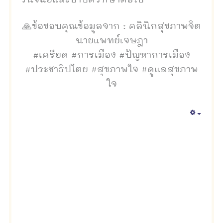
วินิจฉัยและบำบัดรักษาต่อไป
🙏ข้อขอบคุณข้อมูลจาก : คลินิกสุขภาพจิต
นายแพทย์เจษฎา
#เครียด #การเมือง #ปัญหาการเมือง
#ประชาธิปไตย #สุขภาพใจ #ดูแลสุขภาพ
ใจ
Empty