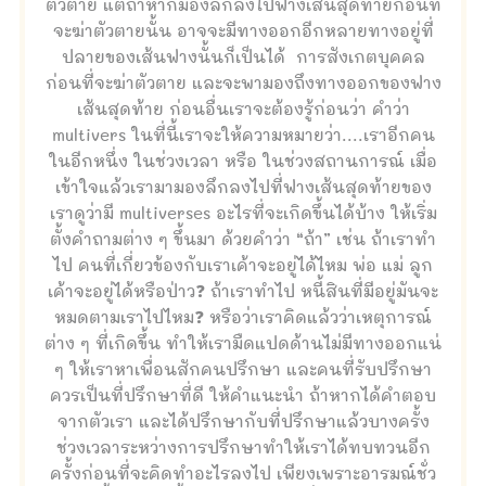
ตัวตาย แต่ถ้าหากมองลึกลงไปฟางเส้นสุดท้ายก่อนที่
จะฆ่าตัวตายนั้น อาจจะมีทางออกอีกหลายทางอยู่ที่
ปลายของเส้นฟางนั้นก็เป็นได้ การสังเกตบุคคล
ก่อนที่จะฆ่าตัวตาย และจะพามองถึงทางออกของฟาง
เส้นสุดท้าย ก่อนอื่นเราจะต้องรู้ก่อนว่า คำว่า
multivers ในที่นี้เราจะให้ความหมายว่า....เราอีกคน
ในอีกหนึ่ง ในช่วงเวลา หรือ ในช่วงสถานการณ์ เมื่อ
เข้าใจแล้วเรามามองลึกลงไปที่ฟางเส้นสุดท้ายของ
เราดูว่ามี multiverses อะไรที่จะเกิดขึ้นได้บ้าง ให้เริ่ม
ตั้งคำถามต่าง ๆ ขึ้นมา ด้วยคำว่า “ถ้า” เช่น ถ้าเราทำ
ไป คนที่เกี่ยวข้องกับเราเค้าจะอยู่ได้ไหม พ่อ แม่ ลูก
เค้าจะอยู่ได้หรือป่าว❓ ถ้าเราทำไป หนี้สินที่มีอยู่มันจะ
หมดตามเราไปไหม❓ หรือว่าเราคิดแล้วว่าเหตุการณ์
ต่าง ๆ ที่เกิดขึ้น ทำให้เรามืดแปดด้านไม่มีทางออกแน่
ๆ ให้เราหาเพื่อนสักคนปรึกษา และคนที่รับปรึกษา
ควรเป็นที่ปรึกษาที่ดี ให้คำแนะนำ ถ้าหากได้คำตอบ
จากตัวเรา และได้ปรึกษากับที่ปรึกษาแล้วบางครั้ง
ช่วงเวลาระหว่างการปรึกษาทำให้เราได้ทบทวนอีก
ครั้งก่อนที่จะคิดทำอะไรลงไป เพียงเพราะอารมณ์ชั่ว