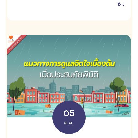
Empty
05
ต.ค.