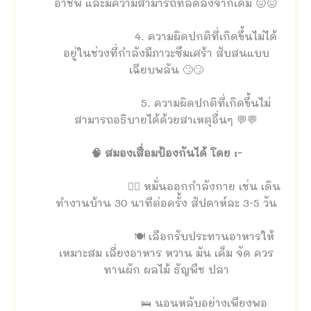
อาชีพ และมีความสามารถที่ลดลงจากเดิม 😖😖
4. ความผิดปกติที่เกิดขึ้นไม่ได้
อยู่ในช่วงที่กำลังมีภาวะซึมเศร้า สับสนแบบ
เฉียบพลัน 🙄🙄
5. ความผิดปกติที่เกิดขึ้นไม่
สามารถอธิบายได้ด้วยสาเหตุอื่นๆ 💬💬
🧠 สมองเสื่อมป้องกันได้ โดย :-
🤾‍♀️ หมั่นออกกำลังกาย เช่น เดิน
ทำงานบ้าน 30 นาทีต่อครั้ง สัปดาห์ละ 3-5 วัน
🍽 เลือกรับประทานอาหารให้
เหมาะสม เลี่ยงอาหาร หวาน มัน เค็ม จัด ควร
ทานผัก ผลไม้ ธัญพืช ปลา
🛌 นอนหลับอย่างเพียงพอ