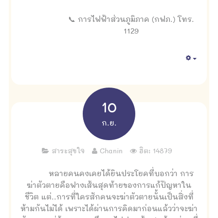
📞 การไฟฟ้าส่วนภูมิภาค (กฟภ.) โทร.
1129
Empty
10
ก.ย.
สาระสุขใจ
Chanin
ฮิต: 14879
หลายคนคงเคยได้ยินประโยคที่บอกว่า การ
ฆ่าตัวตายคือฟางเส้นสุดท้ายของการแก้ปัญหาใน
ชีวิต แต่..การที่ใครสักคนจะฆ่าตัวตายนั้นเป็นสิ่งที่
ห้ามกันไม่ได้ เพราะได้ผ่านการคิดมาก่อนแล้วว่าจะฆ่า