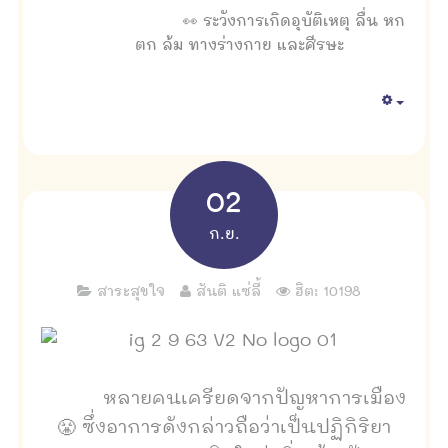
👀 ระวังการเกิดอุบัติเหตุ ลื่น หก
ตก ล้ม ทางร่างกาย และศีรษะ
Empty
02
ก.ย.
สาระสุขใจ
สันติ แซ่ลี้
ฮิต: 10198
หลายคนเครียดจากปัญหาการเมือง
😤 ซึ่งอาการดังกล่าวถือว่าเป็นปฏิกิริยา