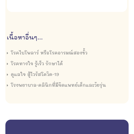
เนื้อหาอื่นๆ...
โรคไบโพลาร์ หรือโรคอารมณ์สองขั้ว
โรคทางใจ รู้เร็ว รักษาได้
ดูแลใจ สู้ไวรัสโควิด-19
โรงพยาบาล-คลินิกที่มีจิตแพทย์เด็กและวัยรุ่น
empty