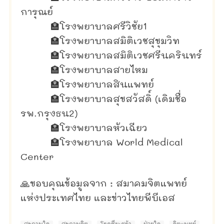
การุณย์
🏣
โรงพยาบาลศรีวิชัย1
🏣
โรงพยาบาลสมิติเวชสุขุมวิท
🏣
โรงพยาบาลสมิติเวชศรีนครินทร์
🏣
โรงพยาบาลสายไหม
🏣
โรงพยาบาลสินแพทย์
🏣
โรงพยาบาลสุขสวัสดิ์ (เดิมชื่อ
รพ.กรุงธน2)
🏣
โรงพยาบาลหัวเฉียว
🏣
โรงพยาบาล World Medical
Center
🙏ขอบคุณข้อมูลจาก : สมาคมจิตแพทย์
แห่งประเทศไทย และข่าวไทยพีบีเอส