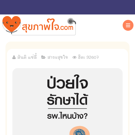
สันติ แซ่ลี้
สาระสุขใจ
ฮิต: 92607